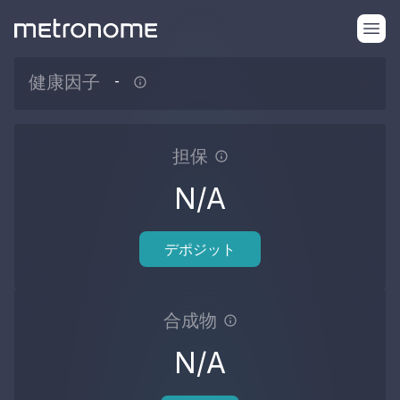
健康因子
-
担保
N/A
デポジット
合成物
N/A