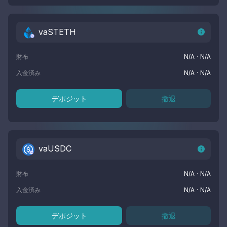
vaSTETH
財布
N/A
·
N/A
入金済み
N/A
·
N/A
デポジット
撤退
vaUSDC
財布
N/A
·
N/A
入金済み
N/A
·
N/A
デポジット
撤退