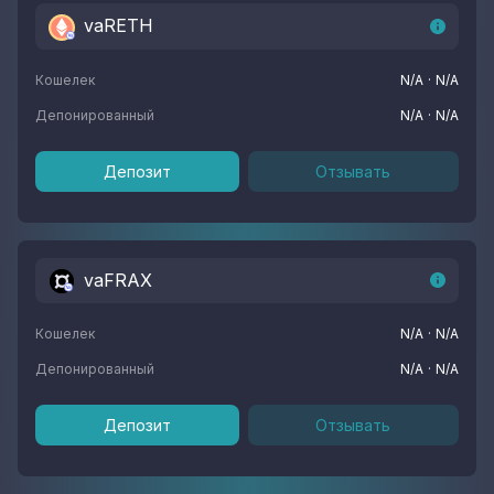
vaRETH
Кошелек
N/A
·
N/A
Депонированный
N/A
·
N/A
Депозит
Отзывать
vaFRAX
Кошелек
N/A
·
N/A
Депонированный
N/A
·
N/A
Депозит
Отзывать