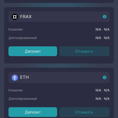
FRAX
Кошелек
N/A
·
N/A
Депонированный
N/A
·
N/A
Депозит
Отзывать
ETH
Кошелек
N/A
·
N/A
Депонированный
N/A
·
N/A
Депозит
Отзывать