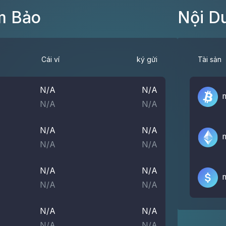
m Bảo
Nội D
Cái ví
ký gửi
Tài sản
N/A
N/A
N/A
N/A
N/A
N/A
N/A
N/A
N/A
N/A
N/A
N/A
N/A
N/A
N/A
N/A