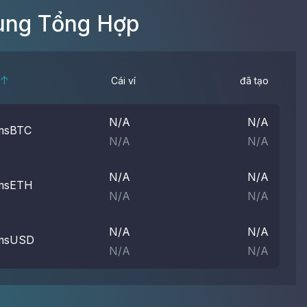
ung Tổng Hợp
Cái ví
đã tạo
N/A
N/A
msBTC
N/A
N/A
N/A
N/A
msETH
N/A
N/A
N/A
N/A
msUSD
N/A
N/A