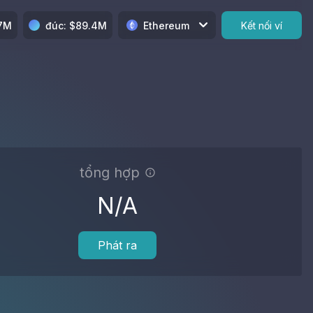
.7M
đúc
: $
89.4M
Ethereum
Kết nối ví
tổng hợp
N/A
Phát ra