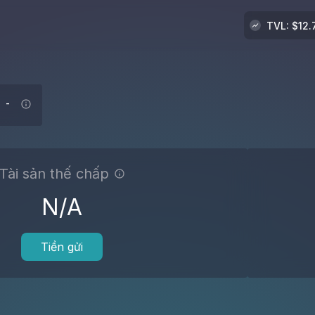
TVL
: $
12
-
Tài sản thế chấp
N/A
Tiền gửi