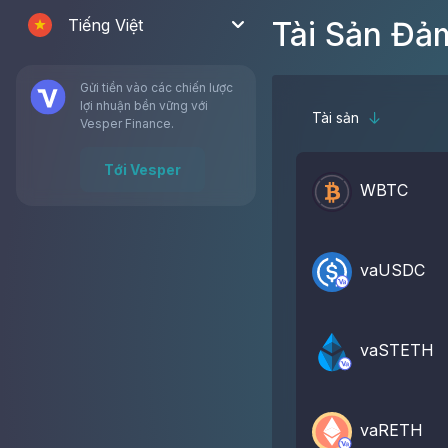
Tiếng Việt
Tài Sản Đả
Gửi tiền vào các chiến lược
lợi nhuận bền vững với
Tài sản
Vesper Finance.
Tới Vesper
WBTC
vaUSDC
vaSTETH
vaRETH