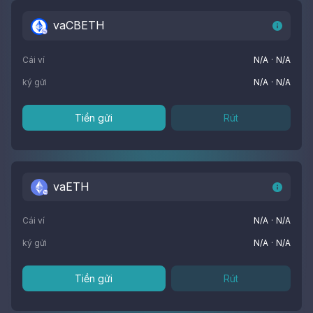
vaCBETH
Cái ví
N/A
·
N/A
ký gửi
N/A
·
N/A
Tiền gửi
Rút
vaETH
Cái ví
N/A
·
N/A
ký gửi
N/A
·
N/A
Tiền gửi
Rút