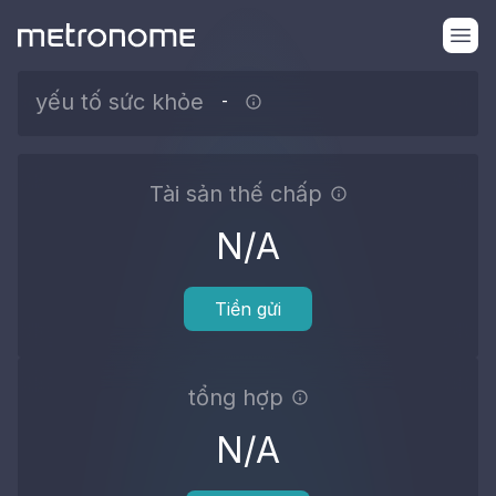
yếu tố sức khỏe
-
Tài sản thế chấp
N/A
Tiền gửi
tổng hợp
N/A