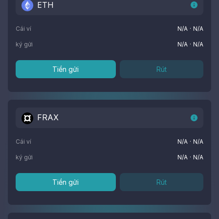
ETH
Cái ví
N/A
·
N/A
ký gửi
N/A
·
N/A
Tiền gửi
Rút
FRAX
Cái ví
N/A
·
N/A
ký gửi
N/A
·
N/A
Tiền gửi
Rút