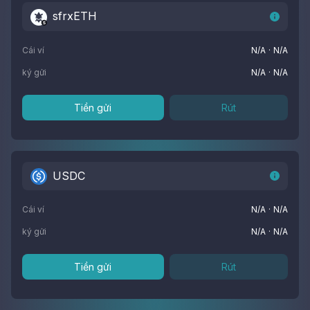
sfrxETH
Cái ví
N/A
·
N/A
ký gửi
N/A
·
N/A
Tiền gửi
Rút
USDC
Cái ví
N/A
·
N/A
ký gửi
N/A
·
N/A
Tiền gửi
Rút