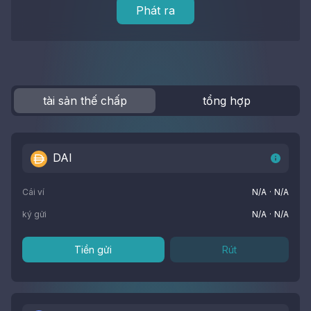
Phát ra
tài sản thế chấp
tổng hợp
DAI
Cái ví
N/A
·
N/A
ký gửi
N/A
·
N/A
Tiền gửi
Rút