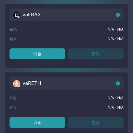
vaFRAX
钱包
N/A
·
N/A
存入
N/A
·
N/A
订金
提取
vaRETH
钱包
N/A
·
N/A
存入
N/A
·
N/A
订金
提取