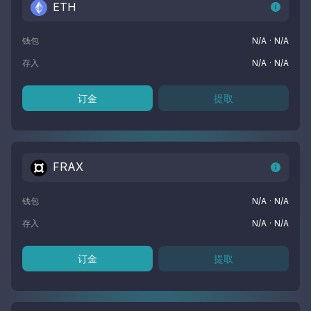
ETH
钱包
N/A
·
N/A
存入
N/A
·
N/A
订金
提取
FRAX
钱包
N/A
·
N/A
存入
N/A
·
N/A
订金
提取