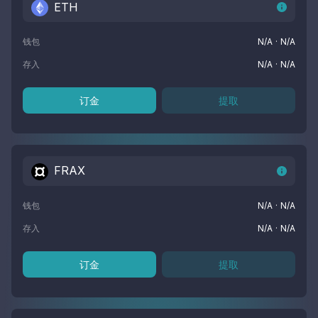
ETH
钱包
N/A
·
N/A
存入
N/A
·
N/A
订金
提取
FRAX
钱包
N/A
·
N/A
存入
N/A
·
N/A
订金
提取