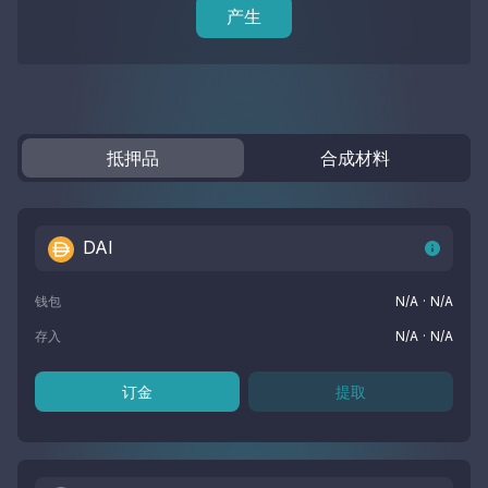
产生
抵押品
合成材料
DAI
钱包
N/A
·
N/A
存入
N/A
·
N/A
订金
提取