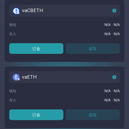
vaCBETH
钱包
N/A
·
N/A
存入
N/A
·
N/A
订金
提取
vaETH
钱包
N/A
·
N/A
存入
N/A
·
N/A
订金
提取