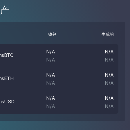
产
钱包
生成的
N/A
N/A
msBTC
N/A
N/A
N/A
N/A
msETH
N/A
N/A
N/A
N/A
msUSD
N/A
N/A