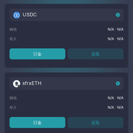
USDC
钱包
N/A
·
N/A
存入
N/A
·
N/A
订金
提取
sfrxETH
钱包
N/A
·
N/A
存入
N/A
·
N/A
订金
提取