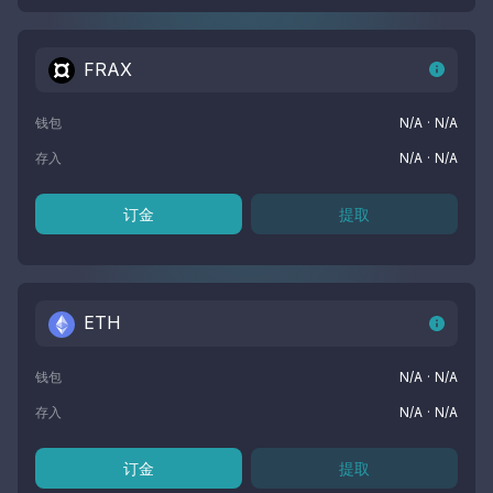
FRAX
钱包
N/A
·
N/A
存入
N/A
·
N/A
订金
提取
ETH
钱包
N/A
·
N/A
存入
N/A
·
N/A
订金
提取