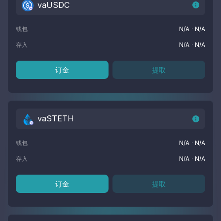
vaUSDC
钱包
N/A
·
N/A
存入
N/A
·
N/A
订金
提取
vaSTETH
钱包
N/A
·
N/A
存入
N/A
·
N/A
订金
提取