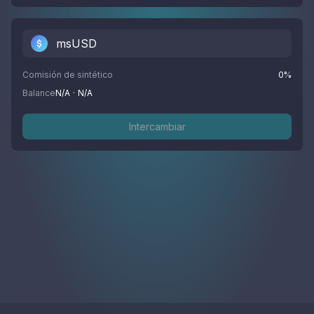
msUSD
Comisión de sintético
0
%
Balance
N/A
·
N/A
Intercambiar