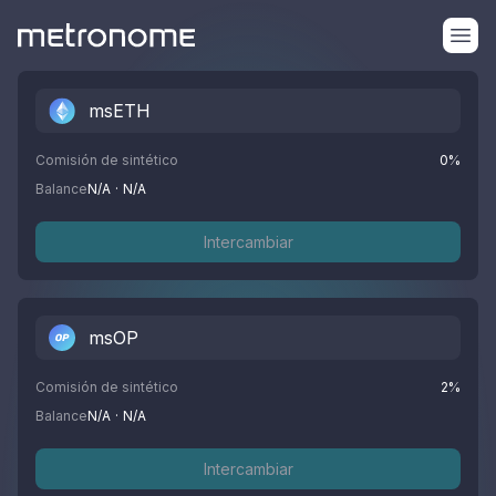
msETH
Comisión de sintético
0
%
Balance
N/A
·
N/A
Intercambiar
msOP
Comisión de sintético
2
%
Balance
N/A
·
N/A
Intercambiar