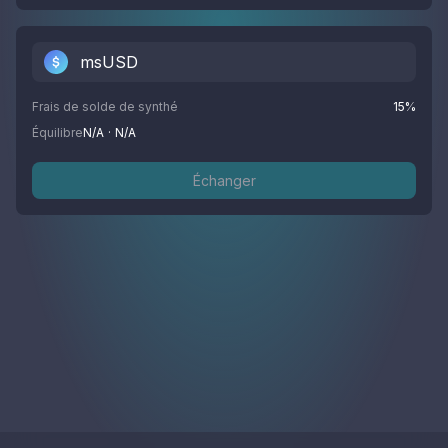
msUSD
Frais de solde de synthé
15
%
Équilibre
N/A
·
N/A
Échanger