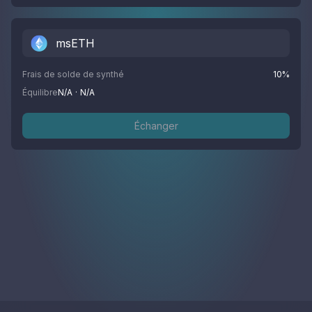
msETH
Frais de solde de synthé
10
%
Équilibre
N/A
·
N/A
Échanger