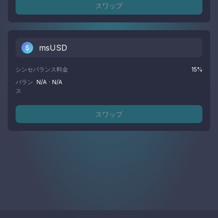
スワップ
msUSD
シンセバランス料金
15
%
バラン
N/A
·
N/A
ス
スワップ