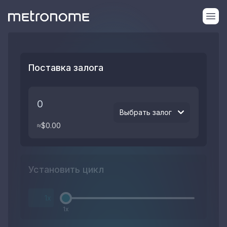
Поставка залога
Выбрать залог
≈$
0.00
Установить цикл
x
1
x