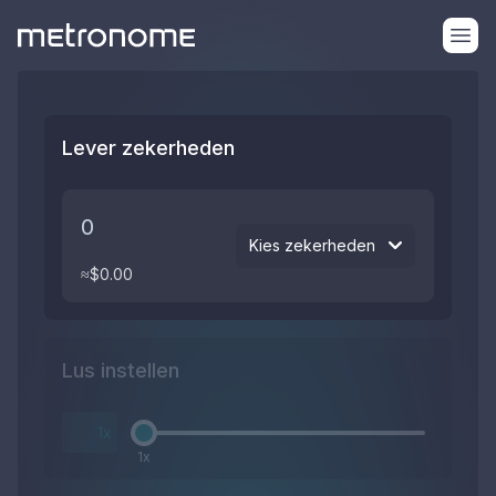
Lever zekerheden
Kies zekerheden
≈$
0.00
Lus instellen
x
1
x