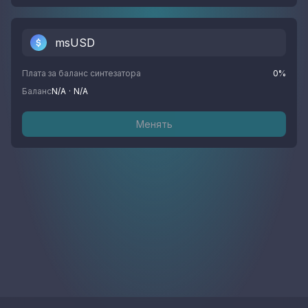
msUSD
Плата за баланс синтезатора
0
%
Баланс
N/A
·
N/A
Менять