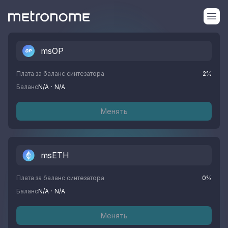
msOP
Плата за баланс синтезатора
2
%
Баланс
N/A
·
N/A
Менять
msETH
Плата за баланс синтезатора
0
%
Баланс
N/A
·
N/A
Менять